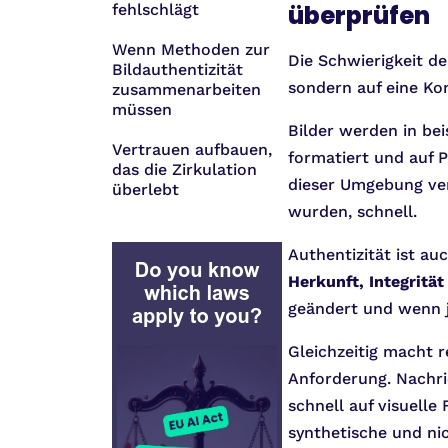
überprüfen
fehlschlägt
Wenn Methoden zur
Die Schwierigkeit de
Bildauthentizität
sondern auf eine Ko
zusammenarbeiten
müssen
Bilder werden in bei
Vertrauen aufbauen,
formatiert und auf 
das die Zirkulation
dieser Umgebung ver
überlebt
wurden, schnell.
Authentizität ist au
Herkunft, Integritä
geändert und wenn j
Gleichzeitig macht r
Anforderung. Nachri
schnell auf visuell
synthetische und nic