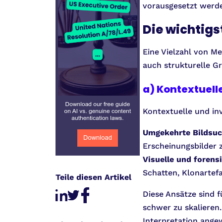
vorausgesetzt werd
Die wichtigs
Eine Vielzahl von Me
auch strukturelle G
a) Kontextuell
Kontextuelle und inv
Umgekehrte Bildsu
Erscheinungsbilder 
Visuelle und forens
Schatten, Klonartef
Teile diesen Artikel
Diese Ansätze sind f
schwer zu skalieren.
Interpretation angew