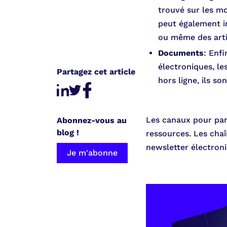
trouvé sur les mo
peut également i
ou même des arti
Documents
: Enfi
électroniques, le
Partagez cet article
hors ligne, ils s
Les canaux pour par
Abonnez-vous au
blog !
ressources. Les chaîn
newsletter électron
Je m'abonne