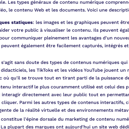
ible. Les types généraux de contenu numérique comprennen
éo, le contenu Web et les documents. Voici une descripti
ques statiques
: les images et les graphiques peuvent êtr
der votre public à visualiser le contenu. Ils peuvent égale
ur communiquer pleinement les avantages d'un nouveau p
 peuvent également être facilement capturés, intégrés et
Il s'agit sans doute des types de contenus numériques qui 
 didacticiels, les TikToks et les vidéos YouTube jouent un
c où qu'il se trouve tout en tirant parti de la puissance de
tenu interactif le plus couramment utilisé est celui des pu
nteragir directement avec leur public tout en permettant
liquer. Parmi les autres types de contenus interactifs, c
rgente de la réalité virtuelle et des environnements métav
 constitue l'épine dorsale du marketing de contenu numér
 La plupart des marques ont aujourd'hui un site web dédi