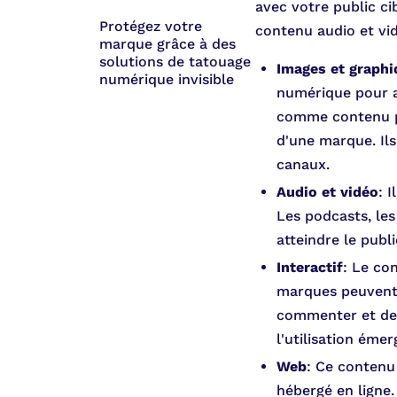
avec votre public c
Protégez votre
contenu audio et vid
marque grâce à des
solutions de tatouage
Images et graphi
numérique invisible
numérique pour ai
comme contenu po
d'une marque. Ils
canaux.
Audio et vidéo
: 
Les podcasts, les
atteindre le publi
Interactif
: Le con
marques peuvent i
commenter et de c
l'utilisation éme
Web
: Ce contenu
hébergé en ligne.