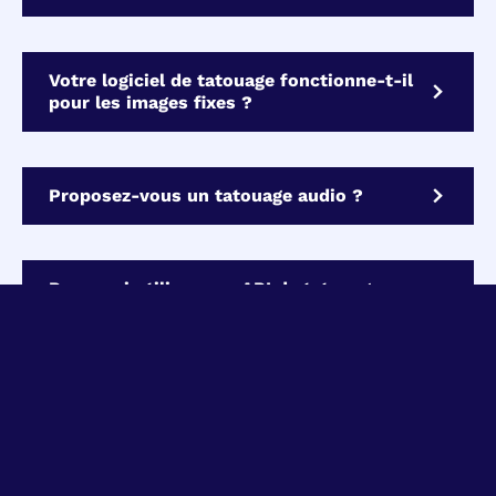
Votre logiciel de tatouage fonctionne-t-il
pour les images fixes ?
Proposez-vous un tatouage audio ?
Pourquoi utiliser une API de tatouage
numérique ?
Disposez-vous d'un bac à sable pour
tester l'API ?