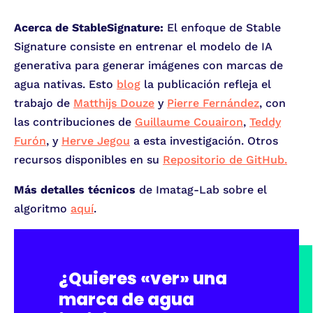
Acerca de StableSignature:
El enfoque de Stable
Signature consiste en entrenar el modelo de IA
generativa para generar imágenes con marcas de
agua nativas. Esto
blog
la publicación refleja el
trabajo de
Matthijs Douze
y
Pierre Fernández
, con
las contribuciones de
Guillaume Couairon
,
Teddy
Furón
, y
Herve Jegou
a esta investigación. Otros
recursos disponibles en su
Repositorio de GitHub.
Más detalles técnicos
de Imatag-Lab sobre el
algoritmo
aquí
.
¿Quieres «ver» una
marca de agua