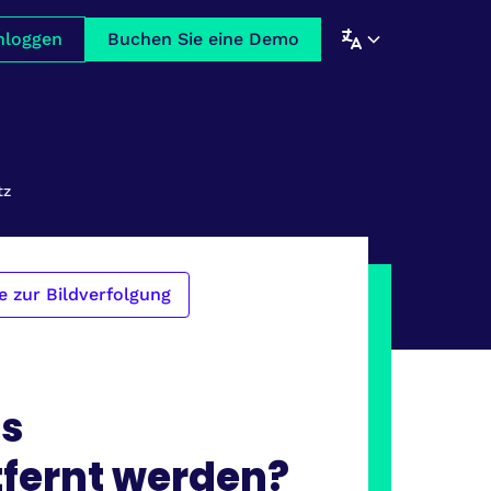
nloggen
Buchen Sie eine Demo
tz
e zur Bildverfolgung
ss
fernt werden?