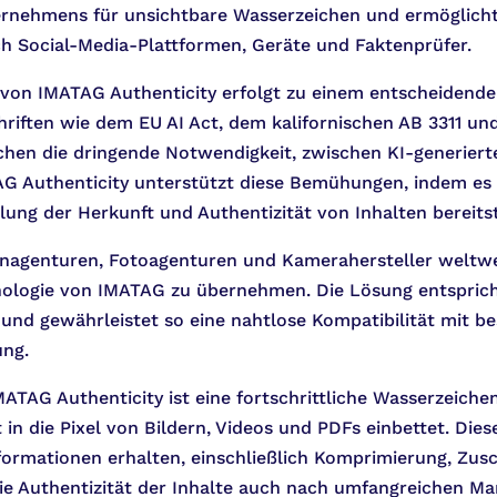
rnehmens für unsichtbare Wasserzeichen und ermöglicht s
rch Social-Media-Plattformen, Geräte und Faktenprüfer.
von IMATAG Authenticity erfolgt zu einem entscheidende
hriften wie dem EU AI Act, dem kalifornischen AB 3311 
eichen die dringende Notwendigkeit, zwischen KI-generier
G Authenticity unterstützt diese Bemühungen, indem es 
ung der Herkunft und Authentizität von Inhalten bereitst
nagenturen, Fotoagenturen und Kamerahersteller weltwe
ologie von IMATAG zu übernehmen. Die Lösung entspric
und gewährleistet so eine nahtlose Kompatibilität mit 
ung.
ATAG Authenticity ist eine fortschrittliche Wasserzeichen
t in die Pixel von Bildern, Videos und PDFs einbettet. Die
formationen erhalten, einschließlich Komprimierung, Zu
 die Authentizität der Inhalte auch nach umfangreichen 