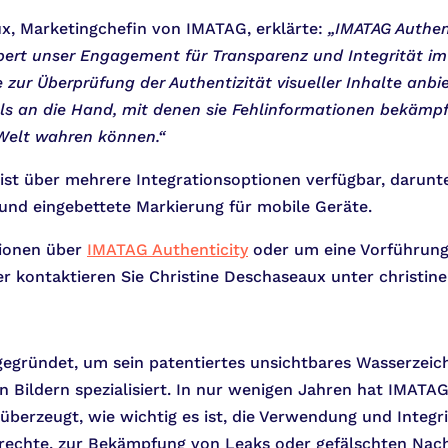
x, Marketingchefin von IMATAG, erklärte:
„IMATAG Authent
rpert unser Engagement für Transparenz und Integrität im 
 zur Überprüfung der Authentizität visueller Inhalte anbi
ls an die Hand, mit denen sie Fehlinformationen bekämpf
Welt wahren können.“
ist über mehrere Integrationsoptionen verfügbar, darunte
 und eingebettete Markierung für mobile Geräte.
tionen über
IMATAG Authenticity
oder um eine Vorführung
r kontaktieren Sie Christine Deschaseaux unter christin
gründet, um sein patentiertes unsichtbares Wasserzeich
von Bildern spezialisiert. In nur wenigen Jahren hat IM
berzeugt, wie wichtig es ist, die Verwendung und Integrit
rrechte, zur Bekämpfung von Leaks oder gefälschten Na