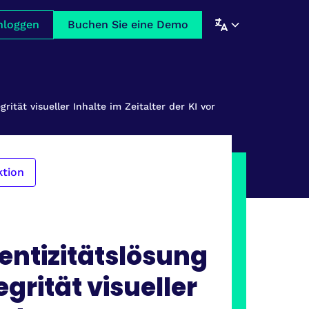
nloggen
Buchen Sie eine Demo
ität visueller Inhalte im Zeitalter der KI vor
ktion
entizitätslösung
grität visueller