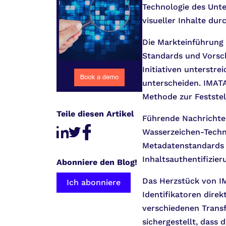
Technologie des Unte
visueller Inhalte du
Die Markteinführung 
Standards und Vorsc
Initiativen unterstr
unterscheiden. IMATA
Methode zur Feststell
Teile diesen Artikel
Führende Nachrichte
Wasserzeichen-Techn
Metadatenstandards 
Inhaltsauthentifizier
Abonniere den Blog!
Das Herzstück von IM
Ich abonniere
Identifikatoren direk
verschiedenen Trans
sichergestellt, dass