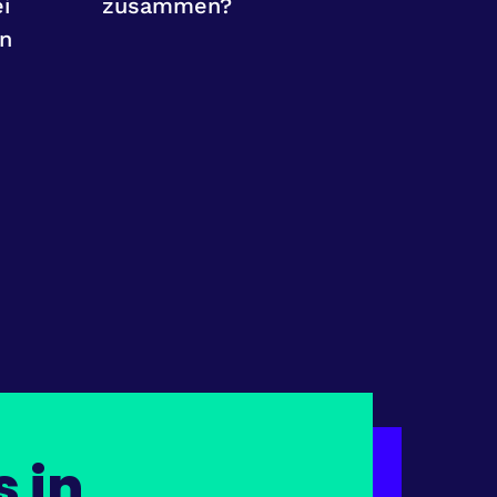
i
zusammen?
en
s in