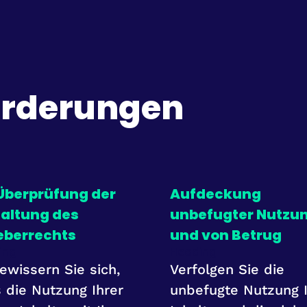
orderungen
 Überprüfung der
Aufdeckung
haltung des
unbefugter Nutzu
eberrechts
und von Betrug
ing
Heading
ewissern Sie sich,
Verfolgen Sie die
 die Nutzung Ihrer
unbefugte Nutzung I